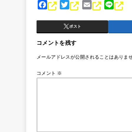
F
T
E
Li
a
wi
m
n
c
tt
ai
e
ポスト
e
er
l
b
コメントを残す
o
メールアドレスが公開されることはありま
o
k
コメント
※