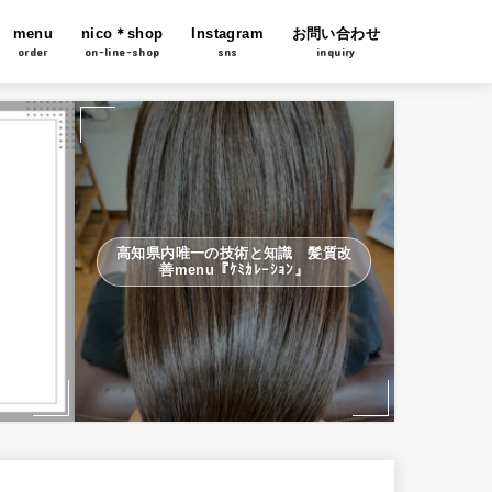
menu
nico＊shop
Instagram
お問い合わせ
order
on-line-shop
sns
inquiry
高知県内唯一の技術と知識 髪質改
善menu『ｹﾐｶﾚｰｼｮﾝ』