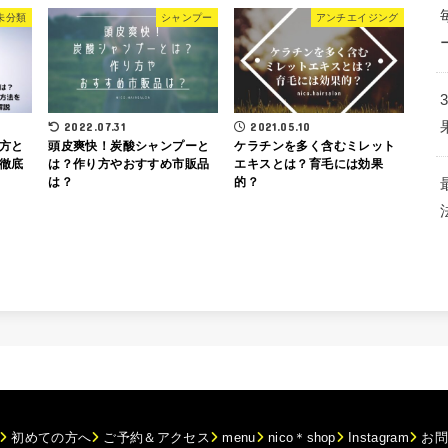
未分類
シャンプー
アンチエイジング
2022.07.31
2021.05.10
方と
頭皮爽快！炭酸シャンプーと
ケラチンを多く含むミレット
徹底
は？作り方やおすすめ市販品
エキスとは？育毛には効果
は？
的？
初めての方へ
ご予約＆アクセス
menu
nico＊shop
Instagram
お問