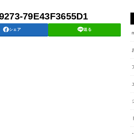
-9273-79E43F3655D1
シェア
送る