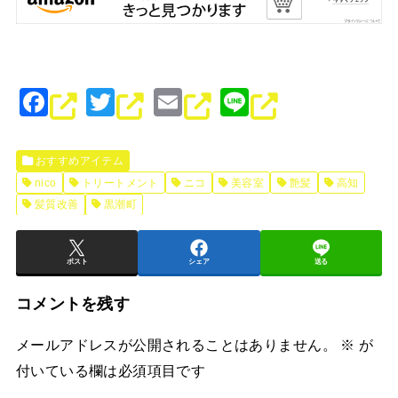
F
T
E
Li
a
wi
m
n
c
tt
ai
e
おすすめアイテム
e
er
l
nico
トリートメント
ニコ
美容室
艶髪
高知
髪質改善
黒潮町
b
o
o
ポスト
シェア
送る
k
コメントを残す
メールアドレスが公開されることはありません。
※
が
付いている欄は必須項目です