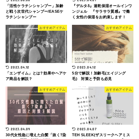
「活性ケラチンシャンプー」加齢
『デルタδ』速乾保湿オールインワ
と戦う次世代シャンプー/EASEケ
ンジェル 『サラサラ質感』で働
ラチンシャンプー
く女性の保湿をお約束します！
おすすめアイテム
おすすめアイテム
2023.04.12
2023.04.12
「エンザイム」とは? 効果やヘアケ
5分で解説！加齢毛(エイジング
ア商品を解説？
毛) 対策と予防も必見
おすすめアイテム
おすすめアイテム
2023.04.09
2023.04.07
30代女性急に増えた白髪「抜く?染
TEH SLEEK(ザスリークヘアミス