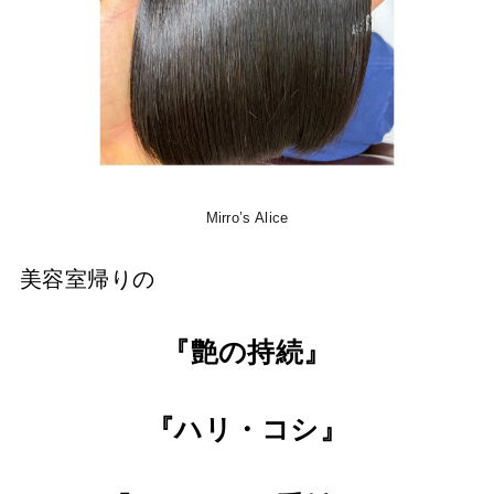
Mirro’s Alice
美容室帰り
の
『艶の持続』
『ハリ・コシ』