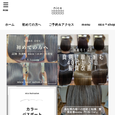
MENU
ホーム
初めての方へ
ご予約＆アクセス
menu
nico＊sho
高知県内唯一の技術と知識 髪
質改善menu『ｹﾐｶﾚｰｼｮﾝ』