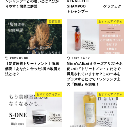
ンシャンプーとの違いとは？分か
KERAFFECT
りやすく簡単に解説
SHAMPOO ケラフェク
トシャンプー
髪質改善
おすすめアイテム
2023.03.08
2023.04.07
【髪質改善トリートメント】徹底
Mirro’sAlice(ミラーズアリス)今お
解説！あなたに合った1番の改善方
使いの『トリートメント』だけで
法とは？
満足されていますか？この一本を
プラスするだけで！ワンランク上
の『艶髪』を実現！
おすすめアイテム
おすすめアイテム