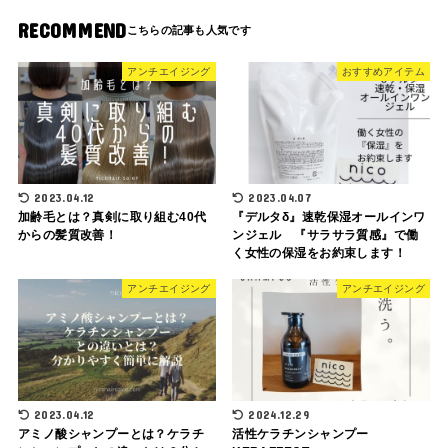
RECOMMEND
アンチエイジング
おすすめアイテム
2023.04.12
2023.04.07
加齢毛とは？真剣に取り組む40代
『デルタδ』速乾保湿オールインワ
からの髪質改善！
ンジェル 『サラサラ質感』で働
く女性の保湿をお約束します！
アンチエイジング
アンチエイジング
2023.04.12
2024.12.29
アミノ酸シャンプーとは？ケラチ
活性ケラチンシャンプー