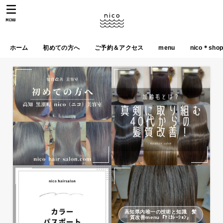
MENU
ホーム
初めての方へ
ご予約＆アクセス
menu
nico＊sho
高知県内唯一の技術と知識 髪
質改善menu『ｹﾐｶﾚｰｼｮﾝ』