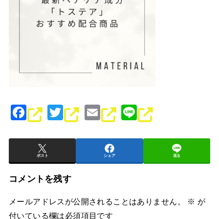
F
T
E
Li
a
wi
m
n
c
tt
ai
e
e
er
l
ポスト
シェア
送る
b
コメントを残す
o
メールアドレスが公開されることはありません。
※
が
o
付いている欄は必須項目です