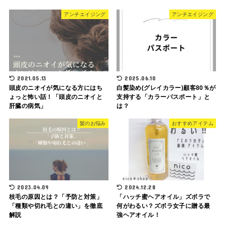
アンチエイジング
アンチエイジング
2021.05.13
2025.06.10
頭皮のニオイが気になる方にはち
白髪染め(グレイカラー)顧客80％が
ょっと怖い話！「頭皮のニオイと
支持する「カラーパスポート」と
肝臓の病気」
は？
髪のお悩み
おすすめアイテム
2023.04.09
2024.12.28
枝毛の原因とは？「予防と対策」
「ハッチ蜜ヘアオイル」ズボラで
「種類や切れ毛との違い」を徹底
何がわるい？ズボラ女子に贈る最
解説
強ヘアオイル！