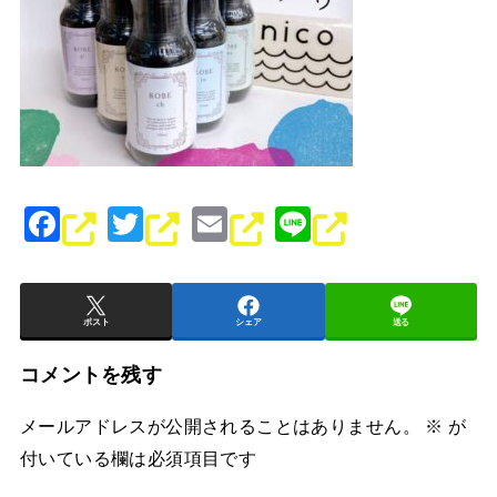
F
T
E
Li
a
wi
m
n
c
tt
ai
e
e
er
l
ポスト
シェア
送る
b
コメントを残す
o
メールアドレスが公開されることはありません。
※
が
o
付いている欄は必須項目です
k