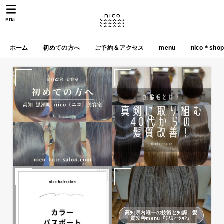
MENU
ホーム
初めての方へ
ご予約＆アクセス
menu
nico＊sho
高知県内唯一の技術と知識 髪
質改善menu『ｹﾐｶﾚｰｼｮﾝ』