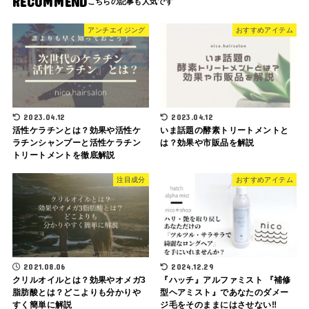
RECOMMEND
アンチエイジング
おすすめアイテム
2023.04.12
2023.04.12
活性ケラチンとは？効果や活性ケ
いま話題の酵素トリートメントと
ラチンシャンプーと活性ケラチン
は？効果や市販品を解説
トリートメントを徹底解説
注目成分
おすすめアイテム
2021.08.06
2024.12.29
クリルオイルとは？効果やオメガ3
『ハッチ』アルファミスト 『補修
脂肪酸とは？どこよりも分かりや
型ヘアミスト』であなたのダメー
すく簡単に解説
ジ毛をそのままにはさせない‼︎