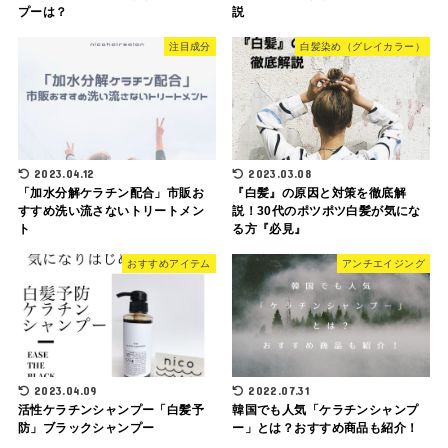
プーは？
説
注目成分
白髪染め（グレイカラー）
2023.04.12
2023.03.08
「加水分解ケラチン配合」市販お
『白髪』の原因と対策を徹底解
すすめ洗い流さないトリートメン
説！30代のポツポツ白髪が気にな
ト
る方『必見』
おすすめアイテム
アンチエイジング
2023.04.09
2022.07.31
活性ケラチンシャンプー「白髪予
韓国でも人気「ケラチンシャンプ
防」ブラックシャンプー
ー」とは？おすすめ商品も紹介！