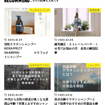
RECOMMEND
アンチエイジング
髪質改善
2024.12.29
2023.03.08
活性ケラチンシャンプー
縮毛矯正・ストレートパーマ・く
KERAFFECT
せ毛でお悩みの方 必見の解説記
SHAMPOO ケラフェク
事
トシャンプー
おすすめアイテム
シャンプー
2023.04.09
2023.04.12
30代から女性の頭皮が臭くなる原
加水分解ケラチンシャンプーと
因は年齢？対策とおすすめシャン
は？効果やおすすめの市販品を解