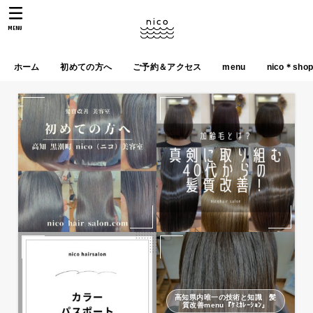
MENU
ホーム
初めての方へ
ご予約＆アクセス
menu
nico＊sho
高知県内唯一の技術と知識 髪
質改善menu『ｹﾐｶﾚｰｼｮﾝ』