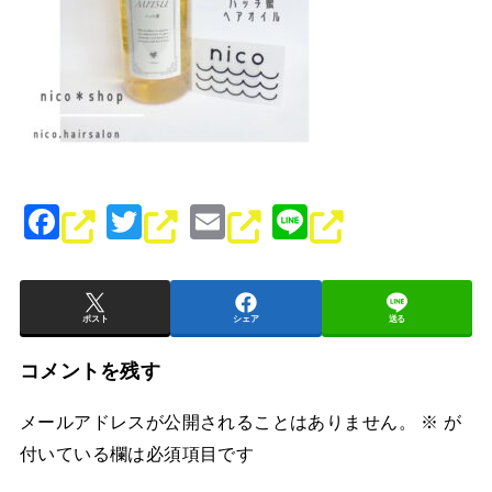
F
T
E
Li
a
wi
m
n
c
tt
ai
e
e
er
l
ポスト
シェア
送る
b
コメントを残す
o
メールアドレスが公開されることはありません。
※
が
o
付いている欄は必須項目です
k