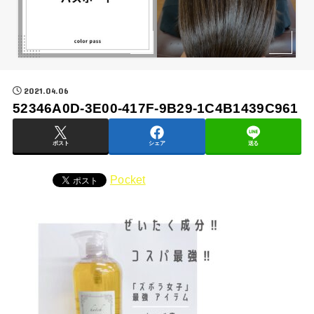
2021.04.06
52346A0D-3E00-417F-9B29-1C4B1439C961
ポスト
シェア
送る
Pocket