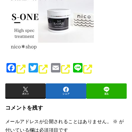
F
T
E
Li
a
wi
m
n
c
tt
ai
e
e
er
l
ポスト
シェア
送る
b
コメントを残す
o
メールアドレスが公開されることはありません。
※
が
o
付いている欄は必須項目です