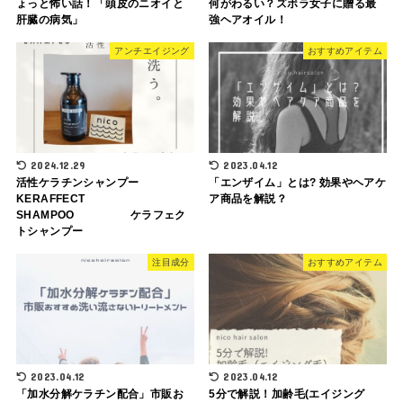
ょっと怖い話！「頭皮のニオイと
何がわるい？ズボラ女子に贈る最
肝臓の病気」
強ヘアオイル！
アンチエイジング
おすすめアイテム
2024.12.29
2023.04.12
活性ケラチンシャンプー
「エンザイム」とは? 効果やヘアケ
KERAFFECT
ア商品を解説？
SHAMPOO ケラフェク
トシャンプー
注目成分
おすすめアイテム
2023.04.12
2023.04.12
「加水分解ケラチン配合」市販お
5分で解説！加齢毛(エイジング