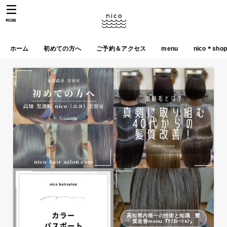
MENU
ホーム
初めての方へ
ご予約＆アクセス
menu
nico＊sho
高知県内唯一の技術と知識 髪
質改善menu『ｹﾐｶﾚｰｼｮﾝ』