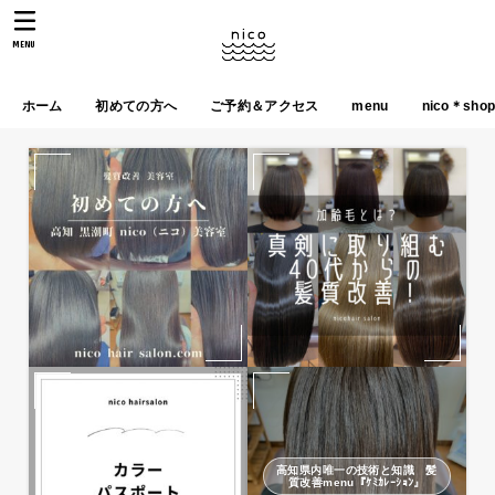
MENU
ホーム
初めての方へ
ご予約＆アクセス
menu
nico＊sho
高知県内唯一の技術と知識 髪
質改善menu『ｹﾐｶﾚｰｼｮﾝ』