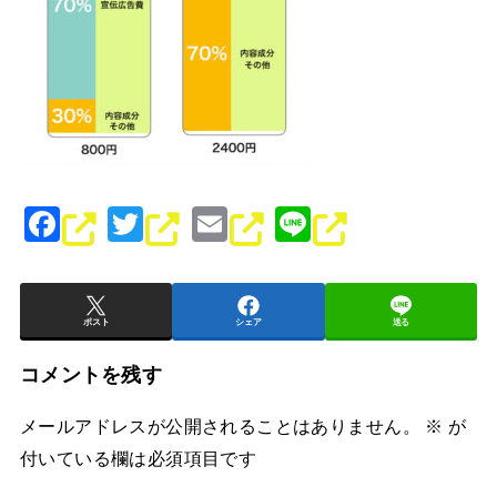
F
T
E
Li
a
wi
m
n
c
tt
ai
e
e
er
l
ポスト
シェア
送る
b
コメントを残す
o
メールアドレスが公開されることはありません。
※
が
o
付いている欄は必須項目です
k