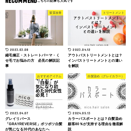
RECOMMEND
髪質改善
トリートメント
2023.03.08
2023.04.12
縮毛矯正・ストレートパーマ・く
アウトバストリートメントとは？
せ毛でお悩みの方 必見の解説記
インバストリートメントとの違い
事
を解説
おすすめアイテム
白髪染め（グレイカラー）
2023.04.07
2024.05.13
グレイリバース
カラーパスポートとは？白髪染め
「GRAYREVERSE」ポツポツ白髪
顧客80％が支持する理由を徹底解
が気になる30代のあなたへ
説