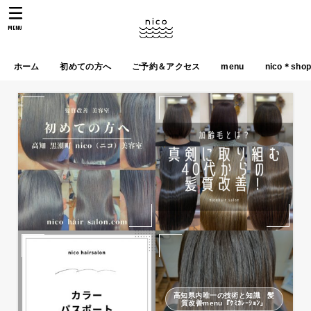
MENU
ホーム
初めての方へ
ご予約＆アクセス
menu
nico＊sho
高知県内唯一の技術と知識 髪
質改善menu『ｹﾐｶﾚｰｼｮﾝ』