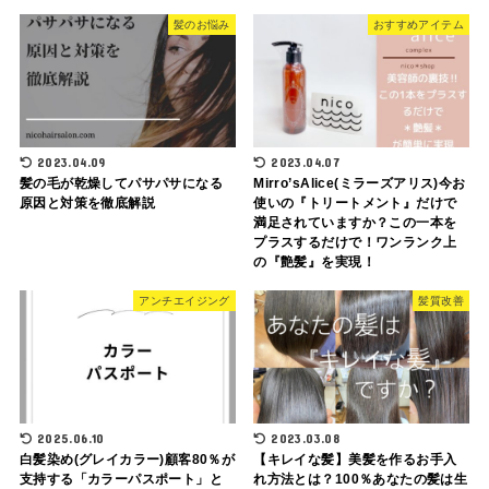
髪のお悩み
おすすめアイテム
2023.04.09
2023.04.07
髪の毛が乾燥してパサパサになる
Mirro’sAlice(ミラーズアリス)今お
原因と対策を徹底解説
使いの『トリートメント』だけで
満足されていますか？この一本を
プラスするだけで！ワンランク上
の『艶髪』を実現！
アンチエイジング
髪質改善
2025.06.10
2023.03.08
白髪染め(グレイカラー)顧客80％が
【キレイな髪】美髪を作るお手入
支持する「カラーパスポート」と
れ方法とは？100％あなたの髪は生