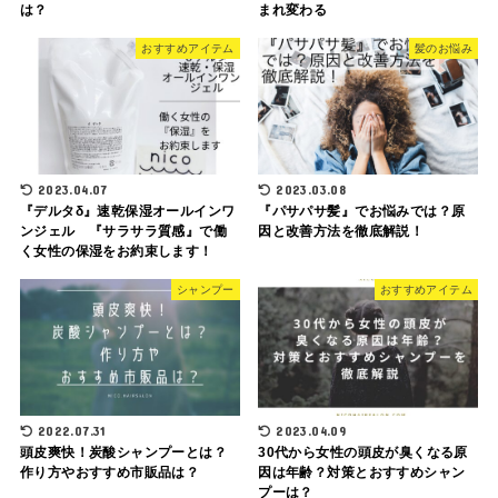
は？
まれ変わる
おすすめアイテム
髪のお悩み
2023.04.07
2023.03.08
『デルタδ』速乾保湿オールインワ
『パサパサ髪』でお悩みでは？原
ンジェル 『サラサラ質感』で働
因と改善方法を徹底解説！
く女性の保湿をお約束します！
シャンプー
おすすめアイテム
2022.07.31
2023.04.09
頭皮爽快！炭酸シャンプーとは？
30代から女性の頭皮が臭くなる原
作り方やおすすめ市販品は？
因は年齢？対策とおすすめシャン
プーは？