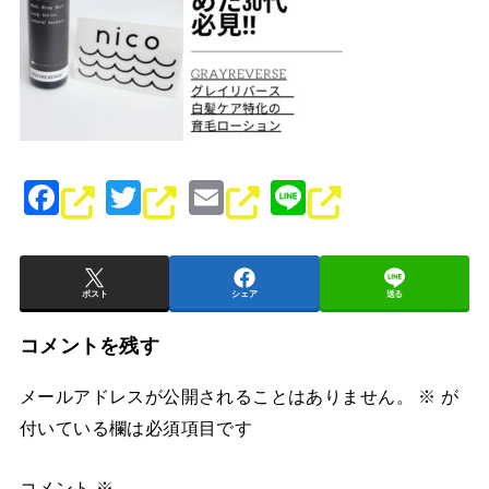
F
T
E
Li
a
wi
m
n
c
tt
ai
e
e
er
l
ポスト
シェア
送る
b
コメントを残す
o
メールアドレスが公開されることはありません。
※
が
o
付いている欄は必須項目です
k
コメント
※