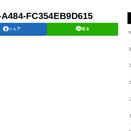
-A484-FC354EB9D615
シェア
送る