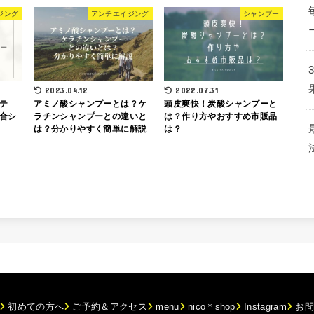
ジング
アンチエイジング
シャンプー
2023.04.12
2022.07.31
テ
アミノ酸シャンプーとは？ケ
頭皮爽快！炭酸シャンプーと
合シ
ラチンシャンプーとの違いと
は？作り方やおすすめ市販品
は？分かりやすく簡単に解説
は？
初めての方へ
ご予約＆アクセス
menu
nico＊shop
Instagram
お問