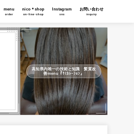
menu
nico＊shop
Instagram
お問い合わせ
order
on-line-shop
sns
inquiry
高知県内唯一の技術と知識 髪質改
善menu『ｹﾐｶﾚｰｼｮﾝ』