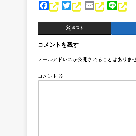
F
T
E
Li
a
wi
m
n
c
tt
ai
e
ポスト
e
er
l
b
コメントを残す
o
メールアドレスが公開されることはありま
o
k
コメント
※