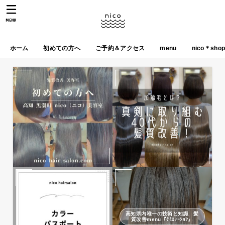
MENU
ホーム
初めての方へ
ご予約＆アクセス
menu
nico＊sho
高知県内唯一の技術と知識 髪
質改善menu『ｹﾐｶﾚｰｼｮﾝ』