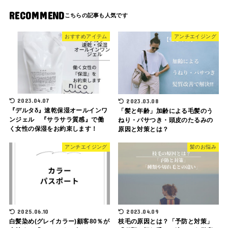
RECOMMEND
おすすめアイテム
アンチエイジング
2023.04.07
2023.03.08
『デルタδ』速乾保湿オールインワ
「髪と年齢」加齢による毛髪のう
ンジェル 『サラサラ質感』で働
ねり・パサつき・頭皮のたるみの
く女性の保湿をお約束します！
原因と対策とは？
アンチエイジング
髪のお悩み
2025.06.10
2023.04.09
白髪染め(グレイカラー)顧客80％が
枝毛の原因とは？「予防と対策」