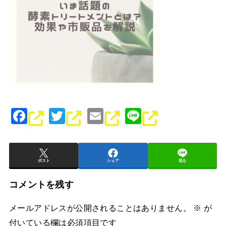
F
T
E
Li
a
wi
m
n
c
tt
ai
e
e
er
l
ポスト
シェア
送る
b
コメントを残す
o
メールアドレスが公開されることはありません。
※
が
o
付いている欄は必須項目です