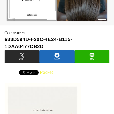
2022.07.31
633D594D-F20C-4E24-B115-
1DAA0477CB2D
ポスト
シェア
送る
Pocket