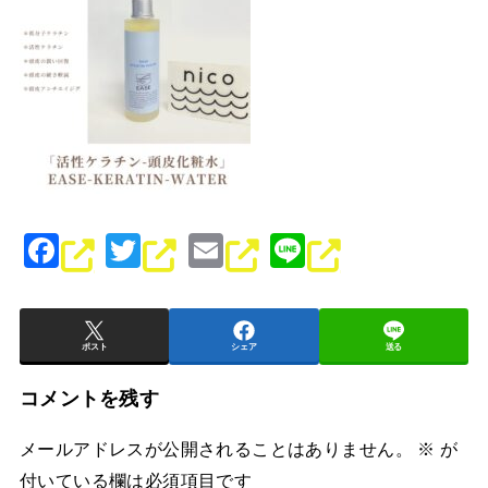
F
T
E
Li
a
wi
m
n
c
tt
ai
e
e
er
l
ポスト
シェア
送る
b
コメントを残す
o
メールアドレスが公開されることはありません。
※
が
o
付いている欄は必須項目です