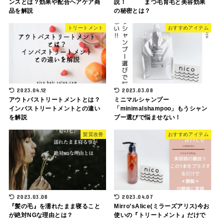
ンスとは？効果や配合ヘアケア商
説！ まつ毛育毛と美容効果
品を解説
の秘密とは？
トリートメント
おすすめアイテム
2023.04.12
2023.03.08
アウトバストリートメントとは？
ミニマルシャンプー
インバストリートメントとの違い
「minimalshampoo」もうシャン
を解説
プー選びで悩ませない！
髪質改善
おすすめアイテム
2023.03.08
2023.04.07
『髪の毛』を濡れたまま寝ること
Mirro’sAlice(ミラーズアリス)今お
が絶対NGな理由とは？
使いの『トリートメント』だけで