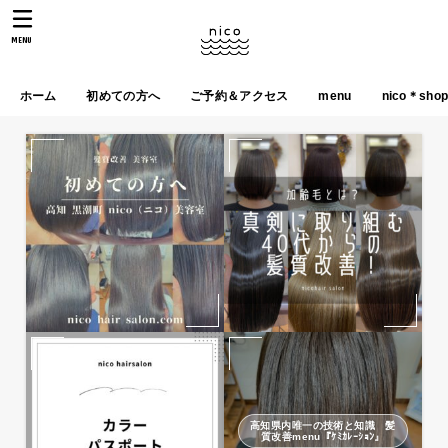
MENU
ホーム
初めての方へ
ご予約＆アクセス
menu
nico＊sho
高知県内唯一の技術と知識 髪
質改善menu『ｹﾐｶﾚｰｼｮﾝ』