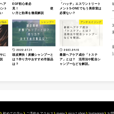
クヘア
EGF初心者必
「ハッチ」エスワントリート
ホント
見！ 使
メントS-ONEでもう美容室は
い
い方と効果を徹底解説
必要ない？
お悩み
シャンプー
アンチエイジング
2022.07.31
2023.09.15
サに
頭皮爽快！炭酸シャンプーと
最新ヘアケア成分「トステ
解説
は？作り方やおすすめ市販品
ア」とは？ 活用法や配合シ
は？
ャンプーなどを解説。
初めての方へ
ご予約＆アクセス
menu
nico＊shop
Instagram
お問