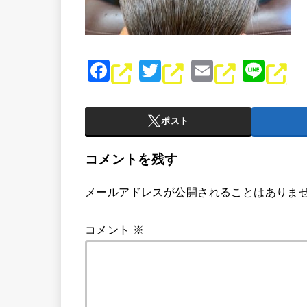
F
T
E
Li
a
wi
m
n
c
tt
ai
e
ポスト
e
er
l
b
コメントを残す
o
メールアドレスが公開されることはありま
o
k
コメント
※