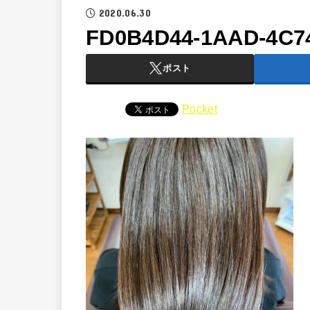
2020.06.30
FD0B4D44-1AAD-4C7
ポスト
Pocket