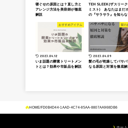
寝ぐせの原因とは？直し方と
TEH SLEEK(ザスリー
アレンジ方法を美容師が徹底
ミスト) あなたはまだ
解説
の『サラサラ』を知らな
おすすめアイテム
髪の
2023.04.12
2023.04.09
いま話題の酵素トリートメン
髪の毛が乾燥してパサパ
トとは？効果や市販品を解説
なる原因と対策を徹底
HOME
FD0B4D44-1AAD-4C74-85AA-8807AA968DB6
ホーム