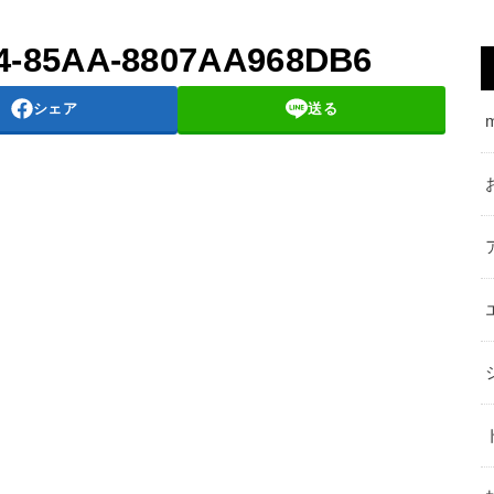
4-85AA-8807AA968DB6
シェア
送る