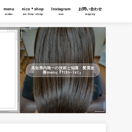
menu
nico＊shop
Instagram
お問い合わせ
order
on-line-shop
sns
inquiry
高知県内唯一の技術と知識 髪質改
善menu『ｹﾐｶﾚｰｼｮﾝ』