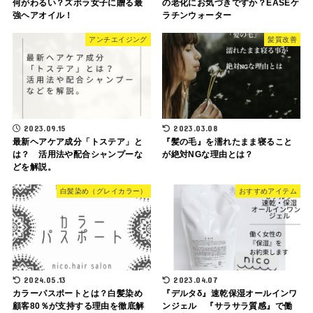
何がわるい？ズボラ女子に贈る最
の老化にお気づきですか？EASEケ
強ヘアオイル！
ラチンウォーター
アンチエイジング
髪質改善
2023.09.15
2023.03.08
最新ヘアケア成分「トステア」と
『髪の毛』を濡れたまま寝ること
は？ 活用法や配合シャンプーな
が絶対NGな理由とは？
どを解説。
白髪染め（グレイカラー）
おすすめアイテム
2024.05.13
2023.04.07
カラーパスポートとは？白髪染め
『デルタδ』速乾保湿オールインワ
顧客80％が支持する理由を徹底解
ンジェル 『サラサラ質感』で働