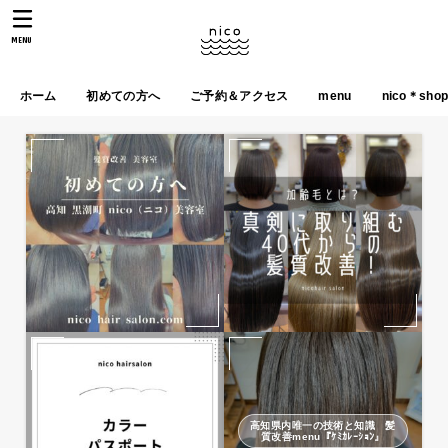
MENU
ホーム
初めての方へ
ご予約＆アクセス
menu
nico＊sho
高知県内唯一の技術と知識 髪
質改善menu『ｹﾐｶﾚｰｼｮﾝ』