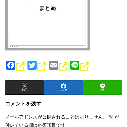
F
T
E
Li
a
wi
m
n
c
tt
ai
e
e
er
l
ポスト
シェア
送る
b
コメントを残す
o
メールアドレスが公開されることはありません。
※
が
o
付いている欄は必須項目です