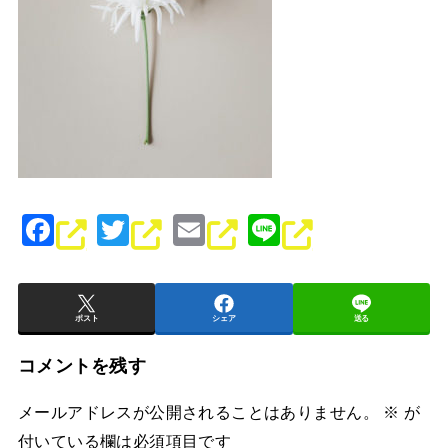
F
T
E
Li
a
wi
m
n
c
tt
ai
e
e
er
l
ポスト
シェア
送る
b
コメントを残す
o
メールアドレスが公開されることはありません。
※
が
o
付いている欄は必須項目です