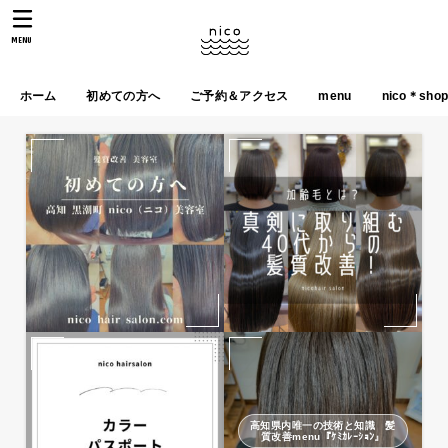
MENU
ホーム
初めての方へ
ご予約＆アクセス
menu
nico＊sho
高知県内唯一の技術と知識 髪
質改善menu『ｹﾐｶﾚｰｼｮﾝ』