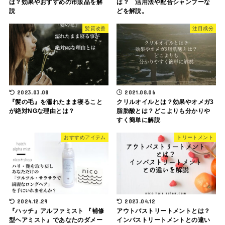
は？効果やおすすめの市販品を解
は？ 活用法や配合シャンプーな
説
どを解説。
髪質改善
注目成分
2023.03.08
2021.08.06
『髪の毛』を濡れたまま寝ること
クリルオイルとは？効果やオメガ3
が絶対NGな理由とは？
脂肪酸とは？どこよりも分かりや
すく簡単に解説
おすすめアイテム
トリートメント
2024.12.29
2023.04.12
『ハッチ』アルファミスト 『補修
アウトバストリートメントとは？
型ヘアミスト』であなたのダメー
インバストリートメントとの違い