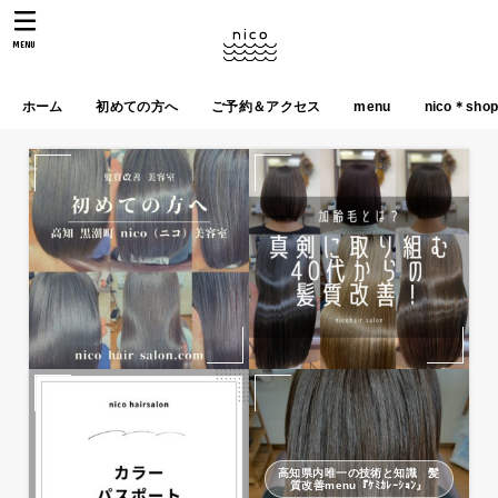
MENU
ホーム
初めての方へ
ご予約＆アクセス
menu
nico＊sho
高知県内唯一の技術と知識 髪
質改善menu『ｹﾐｶﾚｰｼｮﾝ』