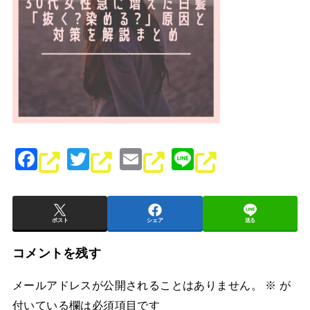
F
T
E
Li
a
wi
m
n
c
tt
ai
e
e
er
l
ポスト
シェア
送る
b
コメントを残す
o
メールアドレスが公開されることはありません。
※
が
o
付いている欄は必須項目です