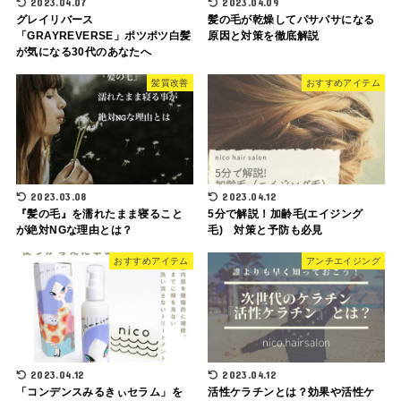
2023.04.07
2023.04.09
グレイリバース
髪の毛が乾燥してパサパサになる
「GRAYREVERSE」ポツポツ白髪
原因と対策を徹底解説
が気になる30代のあなたへ
髪質改善
おすすめアイテム
2023.03.08
2023.04.12
『髪の毛』を濡れたまま寝ること
5分で解説！加齢毛(エイジング
が絶対NGな理由とは？
毛) 対策と予防も必見
おすすめアイテム
アンチエイジング
2023.04.12
2023.04.12
「コンデンスみるきぃセラム」を
活性ケラチンとは？効果や活性ケ