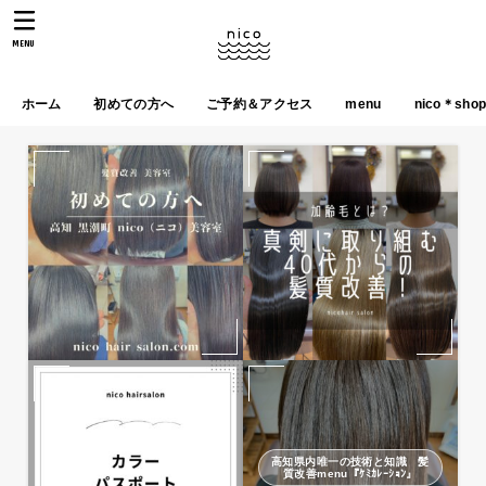
MENU
ホーム
初めての方へ
ご予約＆アクセス
menu
nico＊sho
高知県内唯一の技術と知識 髪
質改善menu『ｹﾐｶﾚｰｼｮﾝ』