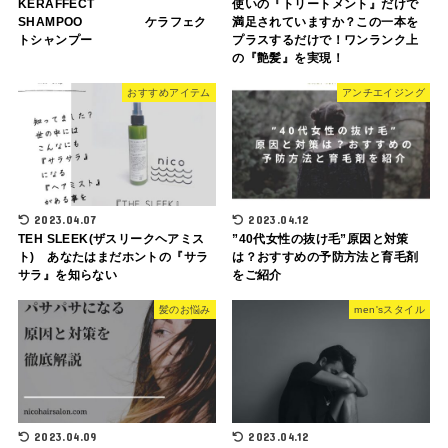
KERAFFECT
使いの『トリートメント』だけで
SHAMPOO ケラフェク
満足されていますか？この一本を
トシャンプー
プラスするだけで！ワンランク上
の『艶髪』を実現！
おすすめアイテム
アンチエイジング
2023.04.07
2023.04.12
TEH SLEEK(ザスリークヘアミス
”40代女性の抜け毛”原因と対策
ト) あなたはまだホントの『サラ
は？おすすめの予防方法と育毛剤
サラ』を知らない
をご紹介
髪のお悩み
men'sスタイル
2023.04.09
2023.04.12