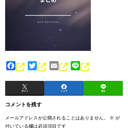
F
T
E
Li
a
wi
m
n
c
tt
ai
e
e
er
l
ポスト
シェア
送る
b
コメントを残す
o
メールアドレスが公開されることはありません。
※
が
o
付いている欄は必須項目です