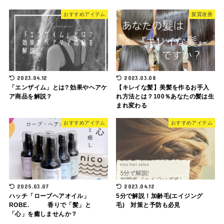
おすすめアイテム
髪質改善
2023.04.12
2023.03.08
「エンザイム」とは? 効果やヘアケ
【キレイな髪】美髪を作るお手入
ア商品を解説？
れ方法とは？100％あなたの髪は生
まれ変わる
おすすめアイテム
おすすめアイテム
2025.03.07
2023.04.12
ハッチ「ローブヘアオイル」
5分で解説！加齢毛(エイジング
ROBE. 香りで「髪」と
毛) 対策と予防も必見
「心」を癒しませんか？