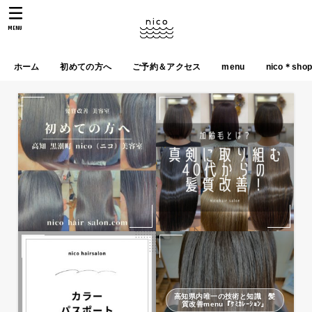
MENU
ホーム
初めての方へ
ご予約＆アクセス
menu
nico＊sho
高知県内唯一の技術と知識 髪
質改善menu『ｹﾐｶﾚｰｼｮﾝ』