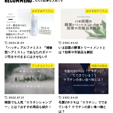
RECOMMEND
おすすめアイテム
おすすめアイテム
2024.12.29
2023.04.12
『ハッチ』アルファミスト 『補修
いま話題の酵素トリートメントと
型ヘアミスト』であなたのダメー
は？効果や市販品を解説
ジ毛をそのままにはさせない‼︎
アンチエイジング
頭皮のお悩み
2022.07.31
2023.04.12
韓国でも人気「ケラチンシャンプ
毛髪の9０％は「ケラチン」ででき
ー」とは？おすすめ商品も紹介！
ている？ ケラチンの多い食べ物と
は？