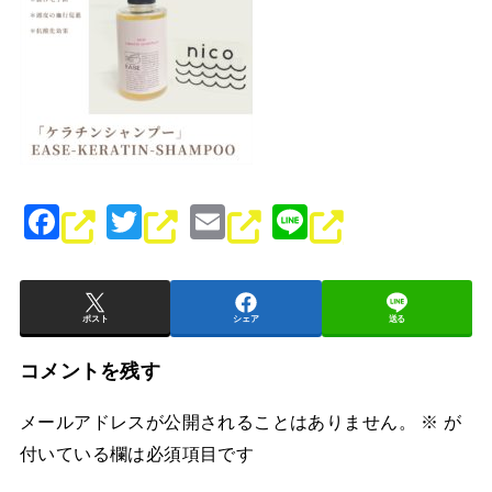
F
T
E
Li
a
wi
m
n
c
tt
ai
e
e
er
l
ポスト
シェア
送る
b
コメントを残す
o
メールアドレスが公開されることはありません。
※
が
o
付いている欄は必須項目です
k