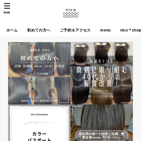
MENU
ホーム
初めての方へ
ご予約＆アクセス
menu
nico＊sho
高知県内唯一の技術と知識 髪
質改善menu『ｹﾐｶﾚｰｼｮﾝ』