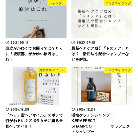
シャンプー
アンチエイジング
2021.05.11
2023.09.15
頭皮がかゆくてお困りでは？とく
最新ヘアケア成分「トステア」と
に「後頭部」がかゆい原因はこ
は？ 活用法や配合シャンプーな
れ！
どを解説。
おすすめアイテム
アンチエイジング
2024.12.28
2024.12.29
「ハッチ蜜ヘアオイル」ズボラで
活性ケラチンシャンプー
何がわるい？ズボラ女子に贈る最
KERAFFECT
強ヘアオイル！
SHAMPOO ケラフェク
トシャンプー