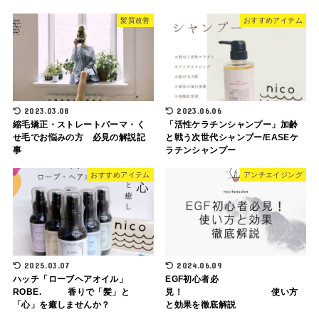
髪質改善
おすすめアイテム
2023.03.08
2023.06.06
縮毛矯正・ストレートパーマ・く
「活性ケラチンシャンプー」加齢
せ毛でお悩みの方 必見の解説記
と戦う次世代シャンプー/EASEケ
事
ラチンシャンプー
おすすめアイテム
アンチエイジング
2025.03.07
2024.06.09
ハッチ「ローブヘアオイル」
EGF初心者必
ROBE. 香りで「髪」と
見！ 使い方
「心」を癒しませんか？
と効果を徹底解説