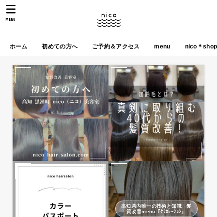
MENU
ホーム
初めての方へ
ご予約＆アクセス
menu
nico＊sho
高知県内唯一の技術と知識 髪
質改善menu『ｹﾐｶﾚｰｼｮﾝ』