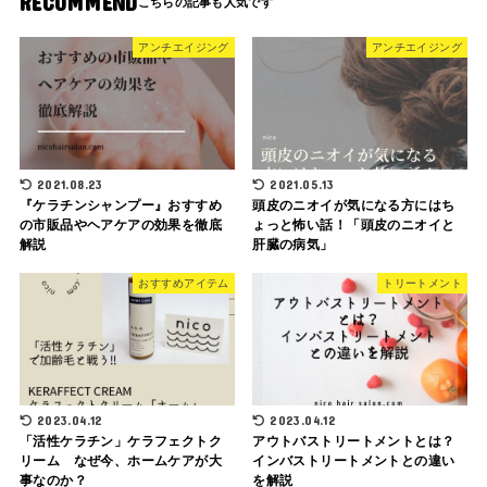
RECOMMEND
アンチエイジング
アンチエイジング
2021.08.23
2021.05.13
『ケラチンシャンプー』おすすめ
頭皮のニオイが気になる方にはち
の市販品やヘアケアの効果を徹底
ょっと怖い話！「頭皮のニオイと
解説
肝臓の病気」
おすすめアイテム
トリートメント
2023.04.12
2023.04.12
「活性ケラチン」ケラフェクトク
アウトバストリートメントとは？
リーム なぜ今、ホームケアが大
インバストリートメントとの違い
事なのか？
を解説