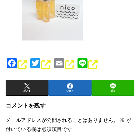
F
T
E
Li
a
wi
m
n
c
tt
ai
e
e
er
l
ポスト
シェア
送る
b
コメントを残す
o
メールアドレスが公開されることはありません。
※
が
o
付いている欄は必須項目です
k