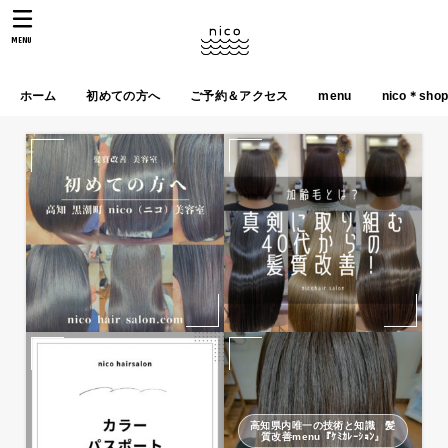
MENU
ホーム
初めての方へ
ご予約＆アクセス
menu
nico＊sho
高知県内唯一の技術と知識 髪
質改善menu『ｹﾐｶﾚｰｼｮﾝ』