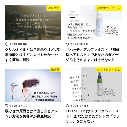
注目成分
おすすめアイテム
2021.08.06
2024.12.29
クリルオイルとは？効果やオメガ3
『ハッチ』アルファミスト 『補修
脂肪酸とは？どこよりも分かりや
型ヘアミスト』であなたのダメー
すく簡単に解説
ジ毛をそのままにはさせない‼︎
未分類
おすすめアイテム
2023.04.09
2023.04.07
寝ぐせの原因とは？直し方とアレ
TEH SLEEK(ザスリークヘアミス
ンジ方法を美容師が徹底解説
ト) あなたはまだホントの『サラ
サラ』を知らない