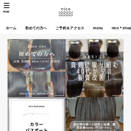
MENU
ホーム
初めての方へ
ご予約＆アクセス
menu
nico＊sho
高知県内唯一の技術と知識 髪
質改善menu『ｹﾐｶﾚｰｼｮﾝ』