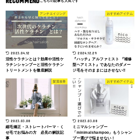
RECOMMEND
アンチエイジング
おすすめアイテム
2023.04.12
2024.12.29
活性ケラチンとは？効果や活性ケ
『ハッチ』アルファミスト 『補修
ラチンシャンプーと活性ケラチン
型ヘアミスト』であなたのダメー
トリートメントを徹底解説
ジ毛をそのままにはさせない‼︎
髪質改善
おすすめアイテム
2023.03.08
2023.03.08
縮毛矯正・ストレートパーマ・く
ミニマルシャンプー
せ毛でお悩みの方 必見の解説記
「minimalshampoo」もうシャン
事
プー選びで悩ませない！