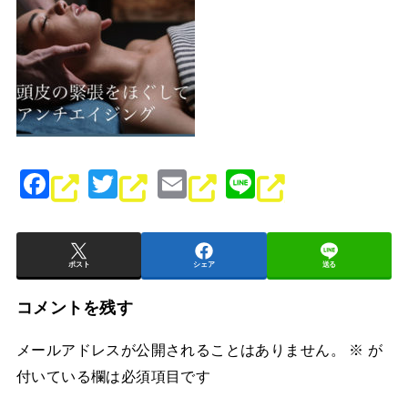
F
T
E
Li
a
wi
m
n
c
tt
ai
e
e
er
l
ポスト
シェア
送る
b
コメントを残す
o
メールアドレスが公開されることはありません。
※
が
o
付いている欄は必須項目です
k