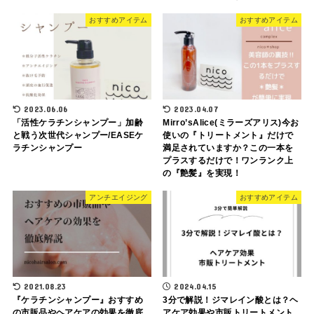
おすすめアイテム
おすすめアイテム
2023.06.06
2023.04.07
「活性ケラチンシャンプー」加齢
Mirro’sAlice(ミラーズアリス)今お
と戦う次世代シャンプー/EASEケ
使いの『トリートメント』だけで
ラチンシャンプー
満足されていますか？この一本を
プラスするだけで！ワンランク上
の『艶髪』を実現！
アンチエイジング
おすすめアイテム
2021.08.23
2024.04.15
『ケラチンシャンプー』おすすめ
3分で解説！ジマレイン酸とは？ヘ
の市販品やヘアケアの効果を徹底
アケア効果や市販トリートメント