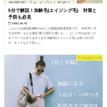
5分で解説！加齢毛(エイジング毛) 対策と
予防も必見
2023.04.12
こんにちは高知黒潮町nico(ニコ)髪質改善美容室です。 40代早い方
では30代「なんか最近”髪”の調子が悪いな…」という方はほぼこの
キーワードが当てはまります 加齢毛(エイジング毛) お気づきの方
や、ネットなどで目にし...
アンチエイジング