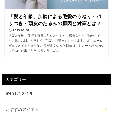
「髪と年齢」加齢による毛髪のうねり・パ
サつき・頭皮のたるみの原因と対策とは？
2023.03.08
「髪と年齢」 毛髪も確実に年をとります。 残念ながら『加齢』で
す。体、お肌、と同じく『毛髪』『頭皮』も老けます。 ボリューム
が出てきてまとまらない 髪が細くなった 以前はストレートだったの
にうねりが出てきた カサカサ・ゴ...
カテゴリー
men'sスタイル
おすすめアイテム