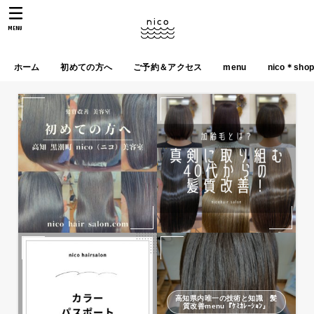
MENU
ホーム
初めての方へ
ご予約＆アクセス
menu
nico＊sho
高知県内唯一の技術と知識 髪
質改善menu『ｹﾐｶﾚｰｼｮﾝ』