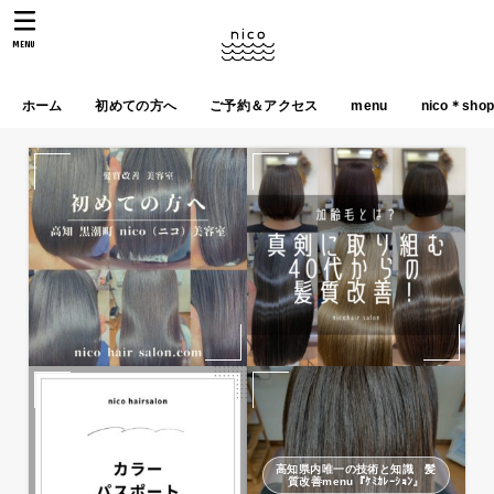
MENU
ホーム
初めての方へ
ご予約＆アクセス
menu
nico＊sho
高知県内唯一の技術と知識 髪
質改善menu『ｹﾐｶﾚｰｼｮﾝ』