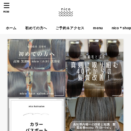
MENU
ホーム
初めての方へ
ご予約＆アクセス
menu
nico＊sho
高知県内唯一の技術と知識 髪
質改善menu『ｹﾐｶﾚｰｼｮﾝ』