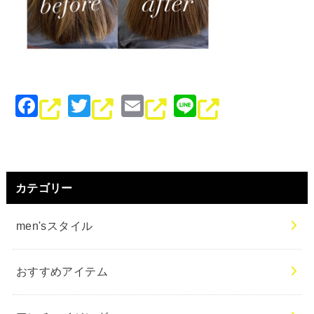
F
T
E
Li
a
wi
m
n
c
tt
ai
e
e
er
l
カテゴリー
b
o
men'sスタイル
o
k
おすすめアイテム