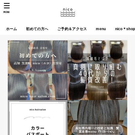
MENU
ホーム
初めての方へ
ご予約＆アクセス
menu
nico＊sho
高知県内唯一の技術と知識 髪
質改善menu『ｹﾐｶﾚｰｼｮﾝ』