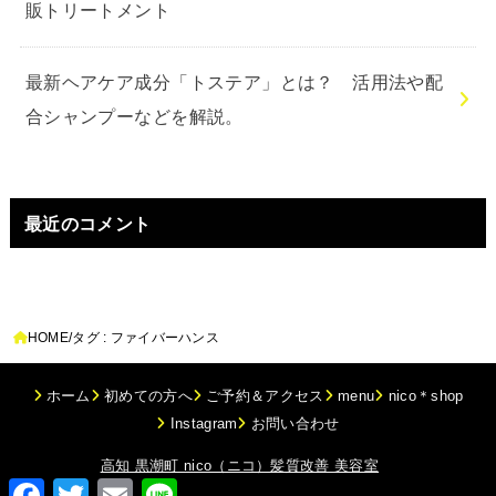
販トリートメント
最新ヘアケア成分「トステア」とは？ 活用法や配
合シャンプーなどを解説。
最近のコメント
HOME
タグ : ファイバーハンス
ホーム
初めての方へ
ご予約＆アクセス
menu
nico＊shop
Instagram
お問い合わせ
© 2026
高知 黒潮町 nico（ニコ）髪質改善 美容室
All Rights
Facebook
Twitter
Email
Line
Reserved.