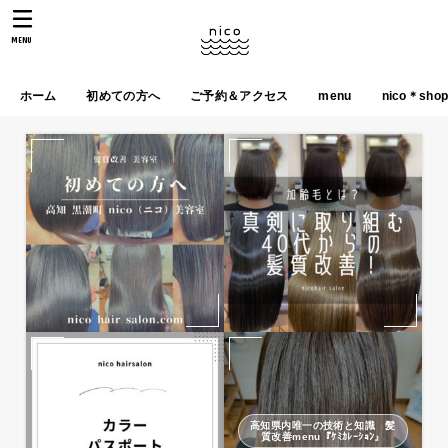
MENU
ホーム
初めての方へ
ご予約＆アクセス
menu
nico＊sho
高知県内唯一の技術と知識 髪
質改善menu『ｹﾐｶﾚｰｼｮﾝ』