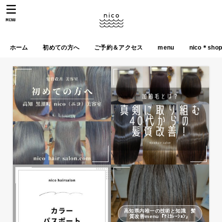
MENU
ホーム
初めての方へ
ご予約＆アクセス
menu
nico＊sho
高知県内唯一の技術と知識 髪
質改善menu『ｹﾐｶﾚｰｼｮﾝ』