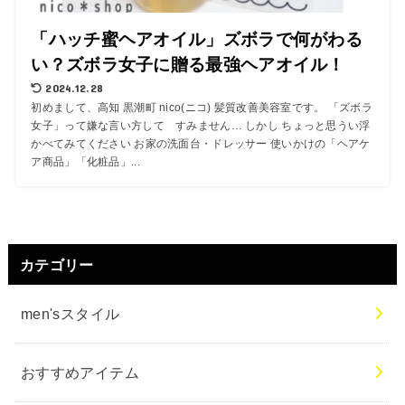
「ハッチ蜜ヘアオイル」ズボラで何がわる
い？ズボラ女子に贈る最強ヘアオイル！
2024.12.28
初めまして、高知 黒潮町 nico(ニコ) 髪質改善美容室です。 「ズボラ
女子」って嫌な言い方して すみません… しかし ちょっと思うい浮
かべてみてください お家の洗面台・ドレッサー 使いかけの「ヘアケ
ア商品」「化粧品」...
カテゴリー
men'sスタイル
おすすめアイテム